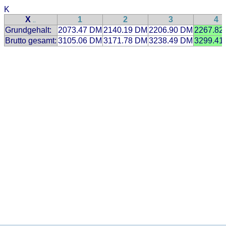
K
X
1
2
3
4
..
Grundgehalt:
2073.47 DM
2140.19 DM
2206.90 DM
2267.82
Brutto gesamt:
3105.06 DM
3171.78 DM
3238.49 DM
3299.41