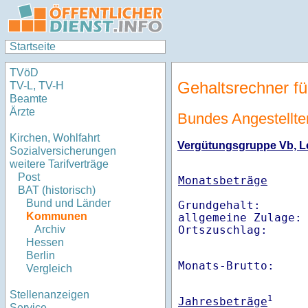
Startseite
TVöD
Gehaltsrechner fü
TV-L, TV-H
Beamte
Ärzte
Bundes Angestellten
Kirchen, Wohlfahrt
Vergütungsgruppe Vb, Le
Sozialversicherungen
weitere Tarifverträge
Post
Monatsbeträge
BAT (historisch)
Bund und Länder
Grundgehalt:       
Kommunen
allgemeine Zulage: 
Ortszuschlag:     
Archiv
Hessen
Berlin
Monats-Brutto:    
Vergleich
Stellenanzeigen
1
Jahresbeträge
Service