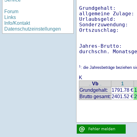
Grundgehalt:       
Forum
allgemeine Zulage: 
Links
Urlaubsgeld:       
Info/Kontakt
Sonderzuwendung:   
Datenschutzeinstellungen
Ortszuschlag:     
Jahres-Brutto:    
1
: die Jahresbeträge beziehen s
K
Vb
1
..
..
Grundgehalt:
1791.78 €
1
Brutto gesamt:
2401.52 €
2