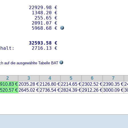
          22929.98 € 

           1348.20 €

            255.65 €

           2091.07 €

            5968.68 € 
           
32593.58 €
ich auf die ausgewählte Tabelle BAT
2
3
4
5
6
7
910.83 €
2035.28 €
2126.80 €
2214.65 €
2302.52 €
2390.35 €
2
520.57 €
2645.02 €
2736.54 €
2824.39 €
2912.26 €
3000.09 €
3