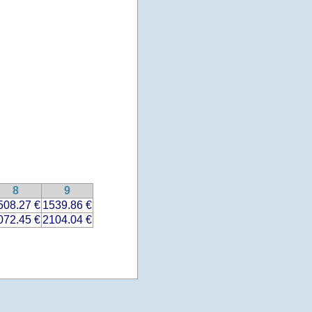
8
9
508.27 €
1539.86 €
072.45 €
2104.04 €