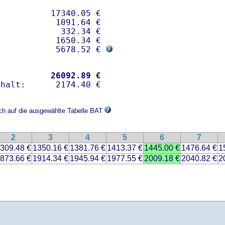
          17340.05 € 

           1091.64 €

            332.34 €

           1650.34 €

            5678.52 € 
           
26092.89 €
ich auf die ausgewählte Tabelle BAT
2
3
4
5
6
7
309.48 €
1350.16 €
1381.76 €
1413.37 €
1445.00 €
1476.64 €
1
873.66 €
1914.34 €
1945.94 €
1977.55 €
2009.18 €
2040.82 €
2