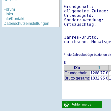
Grundgehalt:       
Forum
allgemeine Zulage: 
Links
Urlaubsgeld:       
Info/Kontakt
Sonderzuwendung:   
Datenschutzeinstellungen
Ortszuschlag:     
Jahres-Brutto:    
1
: die Jahresbeträge beziehen s
K
IXa
1
..
..
Grundgehalt:
1268.77 €
1
Brutto gesamt:
1832.95 €
1