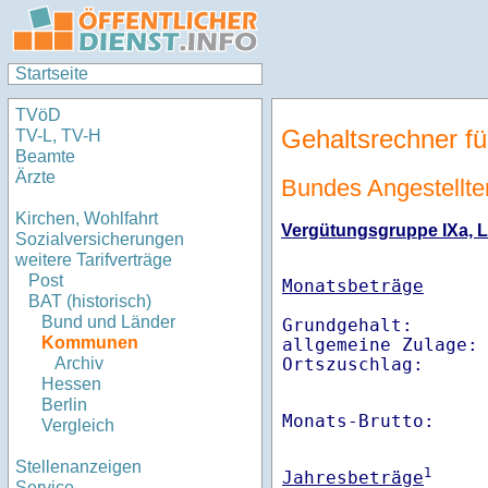
Startseite
TVöD
Gehaltsrechner fü
TV-L, TV-H
Beamte
Ärzte
Bundes Angestellten
Kirchen, Wohlfahrt
Vergütungsgruppe IXa, L
Sozialversicherungen
weitere Tarifverträge
Post
Monatsbeträge
BAT (historisch)
Bund und Länder
Grundgehalt:       
Kommunen
allgemeine Zulage: 
Ortszuschlag:     
Archiv
Hessen
Berlin
Monats-Brutto:    
Vergleich
Stellenanzeigen
1
Jahresbeträge
Service