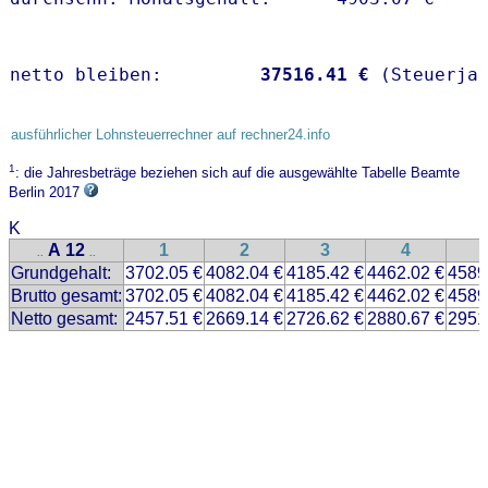
netto bleiben:         
37516.41 €
 (Steuerja
ausführlicher Lohnsteuerrechner auf rechner24.info
1
: die Jahresbeträge beziehen sich auf die ausgewählte Tabelle Beamte
Berlin 2017
K
A 12
1
2
3
4
..
..
Grundgehalt:
3702.05 €
4082.04 €
4185.42 €
4462.02 €
4589
Brutto gesamt:
3702.05 €
4082.04 €
4185.42 €
4462.02 €
4589
Netto gesamt:
2457.51 €
2669.14 €
2726.62 €
2880.67 €
2951