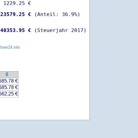
 1229.25 €

-
23579.25 €
 
40353.95 €
 (Steuerjahr 2017)
chner24.info
8
685.78 €
685.78 €
562.25 €