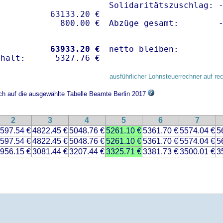
Solidaritätszuschlag: -
          63133.20 € 

Abzüge gesamt:        
           
63933.20 €
netto bleiben:        
ausführlicher Lohnsteuerrechner auf re
ich auf die ausgewählte Tabelle Beamte Berlin 2017
2
3
4
5
6
7
597.54 €
4822.45 €
5048.76 €
5261.10 €
5361.70 €
5574.04 €
5
597.54 €
4822.45 €
5048.76 €
5261.10 €
5361.70 €
5574.04 €
5
956.15 €
3081.44 €
3207.44 €
3325.71 €
3381.73 €
3500.01 €
3