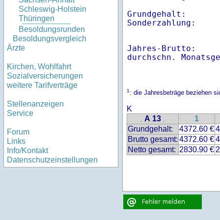
Schleswig-Holstein
Grundgehalt:       
Thüringen
Besoldungsrunden
Besoldungsvergleich
Jahres-Brutto:    
Ärzte
Kirchen, Wohlfahrt
Sozialversicherungen
weitere Tarifverträge
1
: die Jahresbeträge beziehen s
Stellenanzeigen
K
Service
A 13
1
..
..
Grundgehalt:
4372.60 €
4
Forum
Brutto gesamt:
4372.60 €
4
Links
Netto gesamt:
2830.90 €
2
Info/Kontakt
Datenschutzeinstellungen