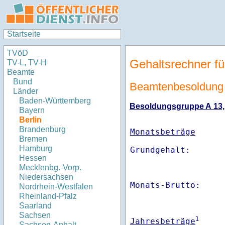
Startseite
TVöD
Gehaltsrechner fü
TV-L, TV-H
Beamte
Bund
Beamtenbesoldung 
Länder
Baden-Württemberg
Besoldungsgruppe A 13, S
Bayern
Berlin
Brandenburg
Monatsbeträge
Bremen
Hamburg
Hessen
Mecklenbg.-Vorp.
Niedersachsen
Monats-Brutto:    
Nordrhein-Westfalen
Rheinland-Pfalz
Saarland
Sachsen
1
Jahresbeträge
Sachsen-Anhalt