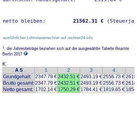
netto bleiben:         
21562.31 €
 (Steuerja
ausführlicher Lohnsteuerrechner auf rechner24.info
1
: die Jahresbeträge beziehen sich auf die ausgewählte Tabelle Beamte
Berlin 2017
K
A 5
1
2
3
4
..
..
Grundgehalt:
2347.79 €
2432.51 €
2493.19 €
2556.73 €
2618
Brutto gesamt:
2347.79 €
2432.51 €
2493.19 €
2556.73 €
2618
Netto gesamt:
1702.14 €
1750.29 €
1784.41 €
1819.65 €
1854