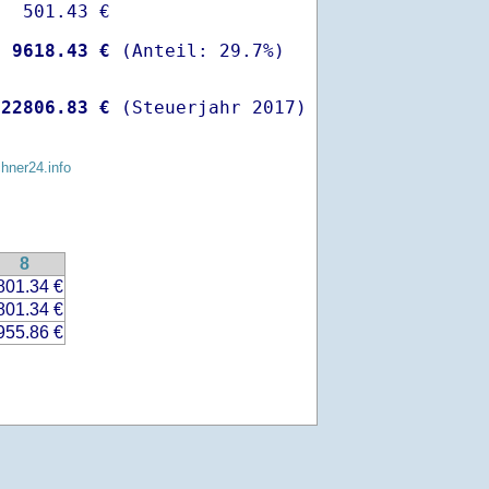
  501.43 €

-
 9618.43 €
 
22806.83 €
 (Steuerjahr 2017)
chner24.info
8
801.34 €
801.34 €
955.86 €