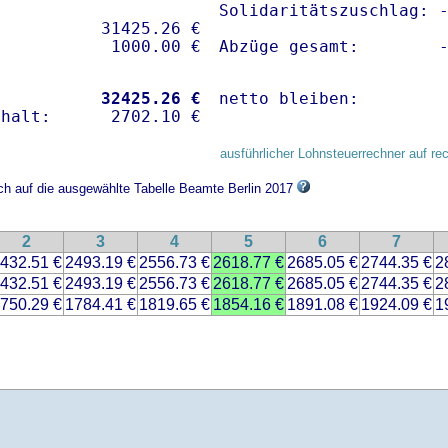
Solidaritätszuschlag: -
          31425.26 € 

Abzüge gesamt:        
           
32425.26 €
netto bleiben:        
ausführlicher Lohnsteuerrechner auf re
ich auf die ausgewählte Tabelle Beamte Berlin 2017
2
3
4
5
6
7
432.51 €
2493.19 €
2556.73 €
2618.77 €
2685.05 €
2744.35 €
2
432.51 €
2493.19 €
2556.73 €
2618.77 €
2685.05 €
2744.35 €
2
750.29 €
1784.41 €
1819.65 €
1854.16 €
1891.08 €
1924.09 €
1