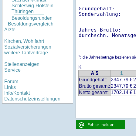
Schleswig-Holstein
Grundgehalt:       
Thüringen
Besoldungsrunden
Besoldungsvergleich
Jahres-Brutto:    
Ärzte
Kirchen, Wohlfahrt
Sozialversicherungen
weitere Tarifverträge
1
: die Jahresbeträge beziehen s
Stellenanzeigen
K
Service
A 5
1
..
..
Grundgehalt:
2347.79 €
2
Forum
Brutto gesamt:
2347.79 €
2
Links
Netto gesamt:
1702.14 €
1
Info/Kontakt
Datenschutzeinstellungen