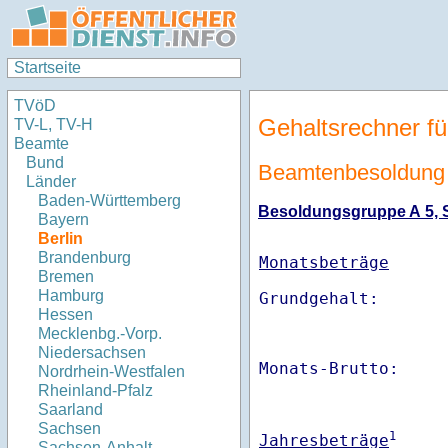
Startseite
TVöD
Gehaltsrechner fü
TV-L, TV-H
Beamte
Bund
Beamtenbesoldung 
Länder
Baden-Württemberg
Besoldungsgruppe A 5, St
Bayern
Berlin
Brandenburg
Monatsbeträge
Bremen
Hamburg
Hessen
Mecklenbg.-Vorp.
Niedersachsen
Monats-Brutto:    
Nordrhein-Westfalen
Rheinland-Pfalz
Saarland
Sachsen
1
Jahresbeträge
Sachsen-Anhalt