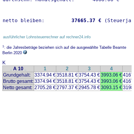
netto bleiben:         
37665.37 €
 (Steuerja
ausführlicher Lohnsteuerrechner auf rechner24.info
1
: die Jahresbeträge beziehen sich auf die ausgewählte Tabelle Beamte
Berlin 2020
K
A 10
1
2
3
4
..
..
Grundgehalt:
3374.94 €
3518.81 €
3754.43 €
3993.06 €
4167
Brutto gesamt:
3374.94 €
3518.81 €
3754.43 €
3993.06 €
4167
Netto gesamt:
2705.28 €
2797.37 €
2945.78 €
3093.15 €
3198