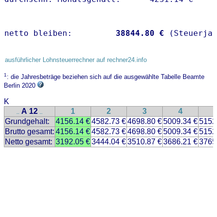
netto bleiben:         
38844.80 €
 (Steuerja
ausführlicher Lohnsteuerrechner auf rechner24.info
1
: die Jahresbeträge beziehen sich auf die ausgewählte Tabelle Beamte
Berlin 2020
K
A 12
1
2
3
4
..
..
Grundgehalt:
4156.14 €
4582.73 €
4698.80 €
5009.34 €
5152
Brutto gesamt:
4156.14 €
4582.73 €
4698.80 €
5009.34 €
5152
Netto gesamt:
3192.05 €
3444.04 €
3510.87 €
3686.21 €
3765