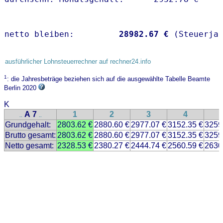
netto bleiben:         
28982.67 €
 (Steuerja
ausführlicher Lohnsteuerrechner auf rechner24.info
1
: die Jahresbeträge beziehen sich auf die ausgewählte Tabelle Beamte
Berlin 2020
K
A 7
1
2
3
4
..
..
Grundgehalt:
2803.62 €
2880.60 €
2977.07 €
3152.35 €
3259
Brutto gesamt:
2803.62 €
2880.60 €
2977.07 €
3152.35 €
3259
Netto gesamt:
2328.53 €
2380.27 €
2444.74 €
2560.59 €
2630