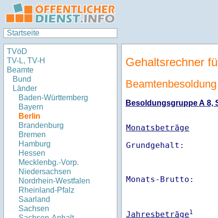
Startseite
TVöD
Gehaltsrechner fü
TV-L, TV-H
Beamte
Bund
Beamtenbesoldung 
Länder
Baden-Württemberg
Besoldungsgruppe A 8, St
Bayern
Berlin
Brandenburg
Monatsbeträge
Bremen
Hamburg
Hessen
Mecklenbg.-Vorp.
Niedersachsen
Monats-Brutto:    
Nordrhein-Westfalen
Rheinland-Pfalz
Saarland
Sachsen
1
Jahresbeträge
Sachsen-Anhalt