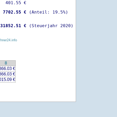
  401.55 €

-
 7702.55 €
 
31852.51 €
 (Steuerjahr 2020)
chner24.info
8
866.03 €
866.03 €
015.09 €