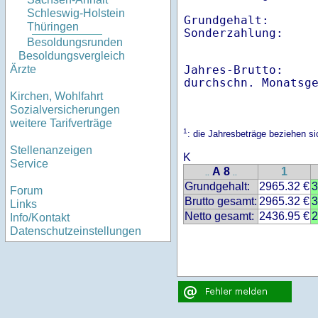
Schleswig-Holstein
Grundgehalt:       
Thüringen
Besoldungsrunden
Besoldungsvergleich
Jahres-Brutto:    
Ärzte
Kirchen, Wohlfahrt
Sozialversicherungen
weitere Tarifverträge
1
: die Jahresbeträge beziehen s
Stellenanzeigen
K
Service
A 8
1
..
..
Grundgehalt:
2965.32 €
3
Forum
Brutto gesamt:
2965.32 €
3
Links
Netto gesamt:
2436.95 €
2
Info/Kontakt
Datenschutzeinstellungen