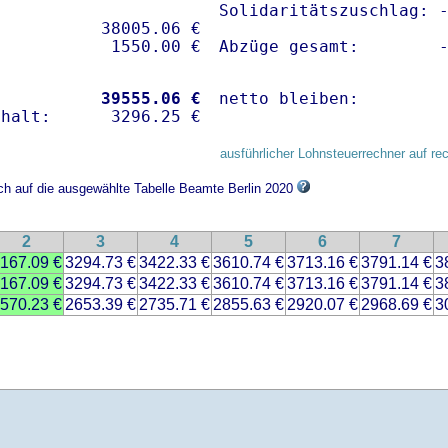
Solidaritätszuschlag: -
          38005.06 € 

Abzüge gesamt:        
           
39555.06 €
netto bleiben:        
ausführlicher Lohnsteuerrechner auf re
ich auf die ausgewählte Tabelle Beamte Berlin 2020
2
3
4
5
6
7
167.09 €
3294.73 €
3422.33 €
3610.74 €
3713.16 €
3791.14 €
3
167.09 €
3294.73 €
3422.33 €
3610.74 €
3713.16 €
3791.14 €
3
570.23 €
2653.39 €
2735.71 €
2855.63 €
2920.07 €
2968.69 €
3