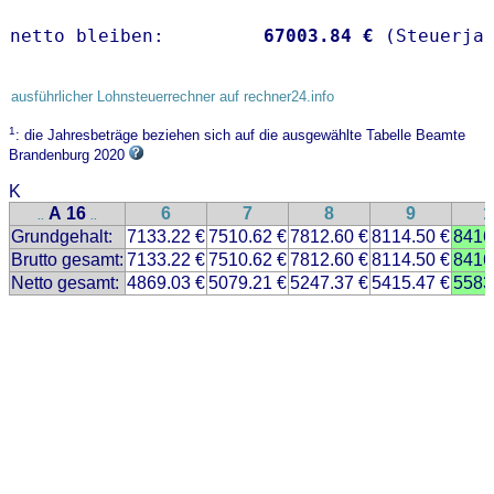
netto bleiben:         
67003.84 €
 (Steuerja
ausführlicher Lohnsteuerrechner auf rechner24.info
1
: die Jahresbeträge beziehen sich auf die ausgewählte Tabelle Beamte
Brandenburg 2020
K
A 16
6
7
8
9
1
..
..
Grundgehalt:
7133.22 €
7510.62 €
7812.60 €
8114.50 €
8416
Brutto gesamt:
7133.22 €
7510.62 €
7812.60 €
8114.50 €
8416
Netto gesamt:
4869.03 €
5079.21 €
5247.37 €
5415.47 €
5583