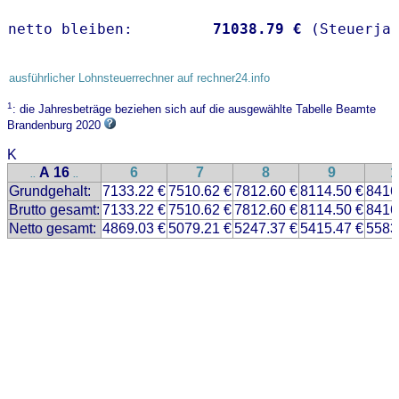
netto bleiben:         
71038.79 €
 (Steuerja
ausführlicher Lohnsteuerrechner auf rechner24.info
1
: die Jahresbeträge beziehen sich auf die ausgewählte Tabelle Beamte
Brandenburg 2020
K
A 16
6
7
8
9
1
..
..
Grundgehalt:
7133.22 €
7510.62 €
7812.60 €
8114.50 €
8416
Brutto gesamt:
7133.22 €
7510.62 €
7812.60 €
8114.50 €
8416
Netto gesamt:
4869.03 €
5079.21 €
5247.37 €
5415.47 €
5583