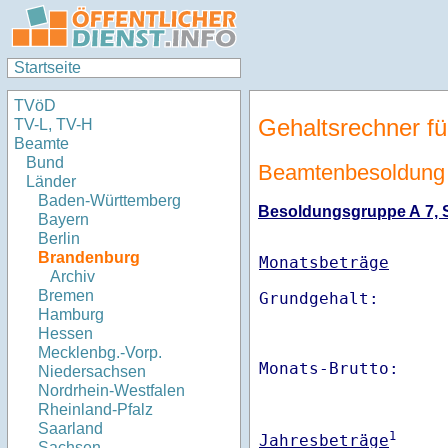
Startseite
TVöD
Gehaltsrechner fü
TV-L, TV-H
Beamte
Bund
Beamtenbesoldung
Länder
Baden-Württemberg
Besoldungsgruppe A 7, St
Bayern
Berlin
Brandenburg
Monatsbeträge
Archiv
Bremen
Hamburg
Hessen
Mecklenbg.-Vorp.
Monats-Brutto:    
Niedersachsen
Nordrhein-Westfalen
Rheinland-Pfalz
Saarland
1
Jahresbeträge
Sachsen