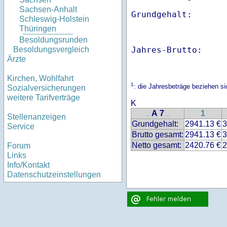
Sachsen-Anhalt
Schleswig-Holstein
Thüringen
Besoldungsrunden
Jahres-Brutto:    
Besoldungsvergleich
Ärzte
Kirchen, Wohlfahrt
1
: die Jahresbeträge beziehen s
Sozialversicherungen
weitere Tarifverträge
K
A 7
1
..
..
Stellenanzeigen
Grundgehalt:
2941.13 €
3
Service
Brutto gesamt:
2941.13 €
3
Netto gesamt:
2420.76 €
2
Forum
Links
Info/Kontakt
Datenschutzeinstellungen