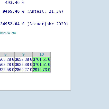
  493.46 €

-
 9465.46 €
 
34952.64 €
 (Steuerjahr 2020)
chner24.info
8
9
10
563.28 €
3632.38 €
3701.51 €
563.28 €
3632.38 €
3701.51 €
825.58 €
2869.27 €
2912.73 €