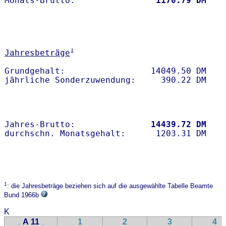
Monats-Brutto:               
 1170.79 DM
1
Jahresbeträge
Grundgehalt:                 14049.50 DM 

Jahres-Brutto:               
14439.72 DM
1
: die Jahresbeträge beziehen sich auf die ausgewählte Tabelle Beamte
Bund 1966b
K
A 11
1
2
3
4
..
..