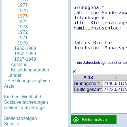
1977
Grundgehalt:       
1976
jährliche Sonderzuw
1975
Urlaubsgeld:       
1974
allg. Stellenzulage
1973
Familienzuschlag: 
1972
1971
Jahres-Brutto:    
1970
1960-1969
1950-1959
1927-1949
1
: die Jahresbeträge beziehen s
Ausland
Besoldungsrunden
K
Länder
A 13
1
..
..
Besoldungsvergleich
Grundgehalt:
2146.68 D
Ärzte
Brutto gesamt:
2722.62 D
Kirchen, Wohlfahrt
Sozialversicherungen
weitere Tarifverträge
Stellenanzeigen
Service