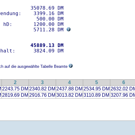
          35078.69 DM 

endung:    3399.16 DM

            500.00 DM

 hD:       1200.00 DM

            5711.28 DM 
           
45889.13 DM
ich auf die ausgewählte Tabelle Beamte
2
3
4
5
6
M
2243.75 DM
2340.82 DM
2437.88 DM
2534.95 DM
2632.02 D
M
2819.69 DM
2916.76 DM
3013.82 DM
3110.89 DM
3207.96 D