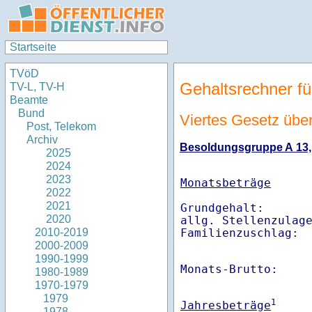
Startseite
TVöD
Gehaltsrechner fü
TV-L, TV-H
Beamte
Bund
Viertes Gesetz übe
Post, Telekom
Archiv
Besoldungsgruppe A 13, D
2025
2024
2023
Monatsbeträge
2022
2021
Grundgehalt:       
2020
allg. Stellenzulage
Familienzuschlag: 
2010-2019
2000-2009
1990-1999
Monats-Brutto:    
1980-1989
1970-1979
1979
1
Jahresbeträge
1978