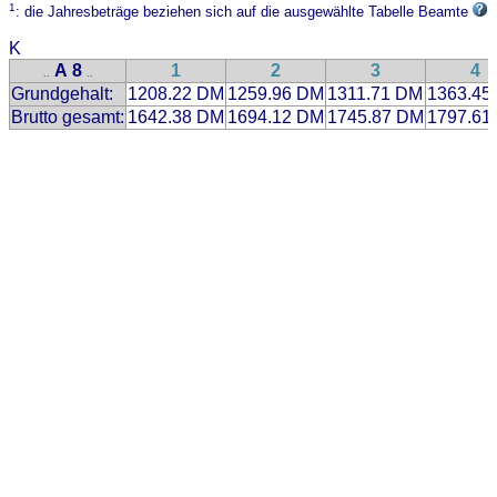
1
: die Jahresbeträge beziehen sich auf die ausgewählte Tabelle Beamte
K
A 8
1
2
3
4
..
..
Grundgehalt:
1208.22 DM
1259.96 DM
1311.71 DM
1363.45
Brutto gesamt:
1642.38 DM
1694.12 DM
1745.87 DM
1797.61