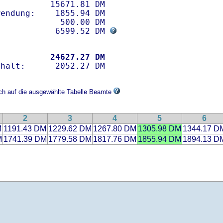
          15671.81 DM 

endung:    1855.94 DM

            500.00 DM

            6599.52 DM 
           
24627.27 DM
ich auf die ausgewählte Tabelle Beamte
2
3
4
5
6
M
1191.43 DM
1229.62 DM
1267.80 DM
1305.98 DM
1344.17 D
M
1741.39 DM
1779.58 DM
1817.76 DM
1855.94 DM
1894.13 D