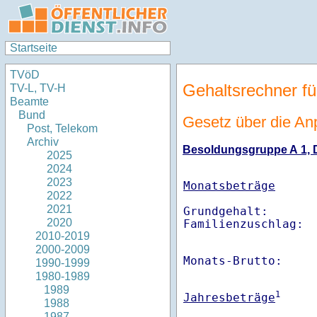
Startseite
TVöD
Gehaltsrechner fü
TV-L, TV-H
Beamte
Bund
Gesetz über die An
Post, Telekom
Archiv
Besoldungsgruppe A 1, Di
2025
2024
2023
Monatsbeträge
2022
2021
Grundgehalt:       
2020
Familienzuschlag: 
2010-2019
2000-2009
Monats-Brutto:    
1990-1999
1980-1989
1989
1
Jahresbeträge
1988
1987