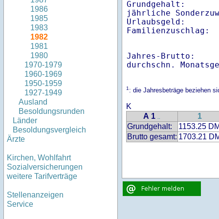
Grundgehalt:       
1986
jährliche Sonderzuw
1985
Urlaubsgeld:       
1983
Familienzuschlag: 
1982
1981
Jahres-Brutto:    
1980
1970-1979
1960-1969
1950-1959
1
: die Jahresbeträge beziehen s
1927-1949
Ausland
K
Besoldungsrunden
A 1
1
..
Länder
Grundgehalt:
1153.25 D
Besoldungsvergleich
Brutto gesamt:
1703.21 D
Ärzte
Kirchen, Wohlfahrt
Sozialversicherungen
weitere Tarifverträge
Stellenanzeigen
Service