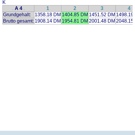
K
A 4
1
2
3
4
..
..
Grundgehalt:
1358.18 DM
1404.85 DM
1451.52 DM
1498.19
Brutto gesamt:
1908.14 DM
1954.81 DM
2001.48 DM
2048.15