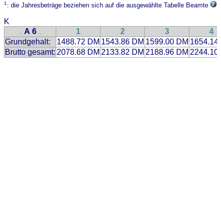
1
: die Jahresbeträge beziehen sich auf die ausgewählte Tabelle Beamte
K
A 6
1
2
3
4
..
..
Grundgehalt:
1488.72 DM
1543.86 DM
1599.00 DM
1654.14
Brutto gesamt:
2078.68 DM
2133.82 DM
2188.96 DM
2244.10