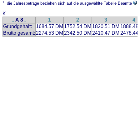
1
: die Jahresbeträge beziehen sich auf die ausgewählte Tabelle Beamte
K
A 8
1
2
3
4
..
..
Grundgehalt:
1684.57 DM
1752.54 DM
1820.51 DM
1888.48
Brutto gesamt:
2274.53 DM
2342.50 DM
2410.47 DM
2478.44