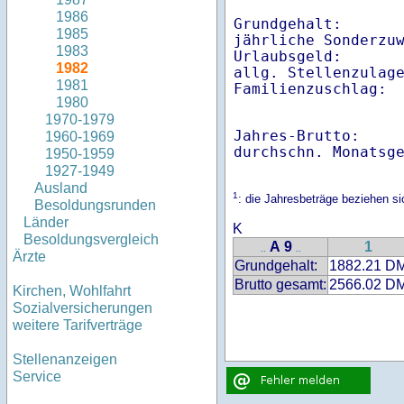
1986
Grundgehalt:       
1985
jährliche Sonderzuw
1983
Urlaubsgeld:       
1982
allg. Stellenzulage
1981
Familienzuschlag: 
1980
1970-1979
Jahres-Brutto:    
1960-1969
1950-1959
1927-1949
Ausland
1
: die Jahresbeträge beziehen s
Besoldungsrunden
Länder
K
Besoldungsvergleich
A 9
1
..
..
Ärzte
Grundgehalt:
1882.21 D
Brutto gesamt:
2566.02 D
Kirchen, Wohlfahrt
Sozialversicherungen
weitere Tarifverträge
Stellenanzeigen
Service