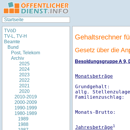
Startseite
TVöD
Gehaltsrechner fü
TV-L, TV-H
Beamte
Bund
Gesetz über die An
Post, Telekom
Archiv
Besoldungsgruppe A 9, Di
2025
2024
2023
Monatsbeträge
2022
2021
Grundgehalt:       
2020
allg. Stellenzulage
Familienzuschlag: 
2010-2019
2000-2009
1990-1999
Monats-Brutto:    
1980-1989
1989
1988
1
Jahresbeträge
1987