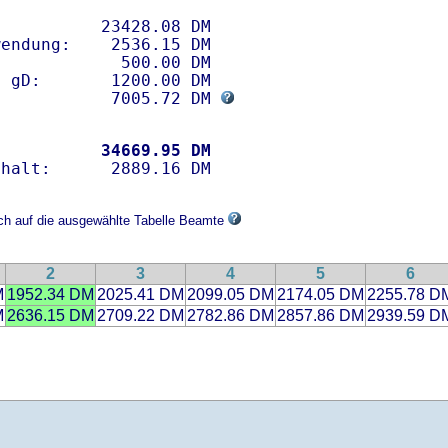
          23428.08 DM 

endung:    2536.15 DM

            500.00 DM

 gD:       1200.00 DM

            7005.72 DM 
           
34669.95 DM
ich auf die ausgewählte Tabelle Beamte
2
3
4
5
6
M
1952.34 DM
2025.41 DM
2099.05 DM
2174.05 DM
2255.78 D
M
2636.15 DM
2709.22 DM
2782.86 DM
2857.86 DM
2939.59 D