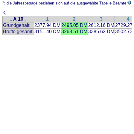
1
: die Jahresbeträge beziehen sich auf die ausgewählte Tabelle Beamte
K
A 10
1
2
3
4
..
..
Grundgehalt:
2377.94 DM
2495.05 DM
2612.16 DM
2729.27
Brutto gesamt:
3151.40 DM
3268.51 DM
3385.62 DM
3502.73