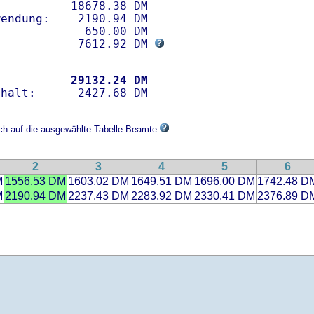
          18678.38 DM 

endung:    2190.94 DM

            650.00 DM

            7612.92 DM 
           
29132.24 DM
ich auf die ausgewählte Tabelle Beamte
2
3
4
5
6
M
1556.53 DM
1603.02 DM
1649.51 DM
1696.00 DM
1742.48 D
M
2190.94 DM
2237.43 DM
2283.92 DM
2330.41 DM
2376.89 D