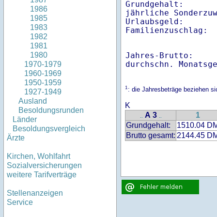
Grundgehalt:       
1986
jährliche Sonderzuw
1985
Urlaubsgeld:       
1983
Familienzuschlag: 
1982
1981
Jahres-Brutto:    
1980
1970-1979
1960-1969
1950-1959
1
: die Jahresbeträge beziehen s
1927-1949
Ausland
K
Besoldungsrunden
A 3
1
..
..
Länder
Grundgehalt:
1510.04 D
Besoldungsvergleich
Brutto gesamt:
2144.45 D
Ärzte
Kirchen, Wohlfahrt
Sozialversicherungen
weitere Tarifverträge
Stellenanzeigen
Service