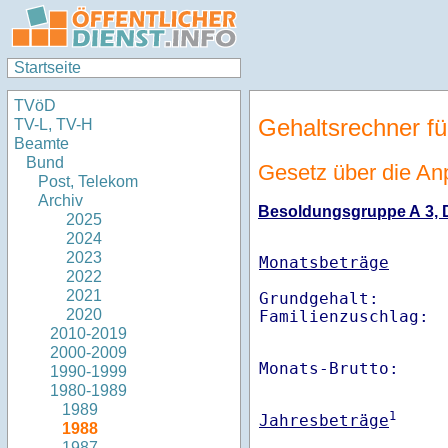
Startseite
TVöD
Gehaltsrechner fü
TV-L, TV-H
Beamte
Bund
Gesetz über die An
Post, Telekom
Archiv
Besoldungsgruppe A 3, Di
2025
2024
2023
Monatsbeträge
2022
2021
Grundgehalt:       
2020
Familienzuschlag: 
2010-2019
2000-2009
Monats-Brutto:    
1990-1999
1980-1989
1989
1
Jahresbeträge
1988
1987