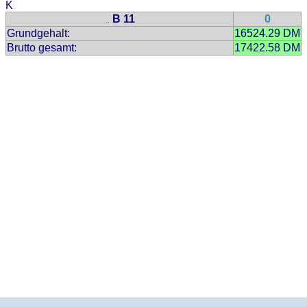
K
B 11
0
..
Grundgehalt:
16524.29 DM
Brutto gesamt:
17422.58 DM