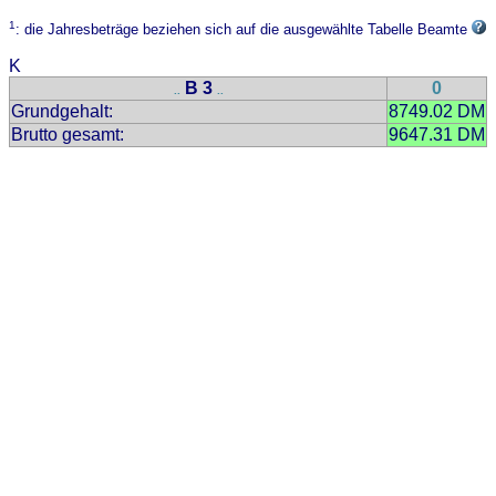
1
: die Jahresbeträge beziehen sich auf die ausgewählte Tabelle Beamte
K
B 3
0
..
..
Grundgehalt:
8749.02 DM
Brutto gesamt:
9647.31 DM