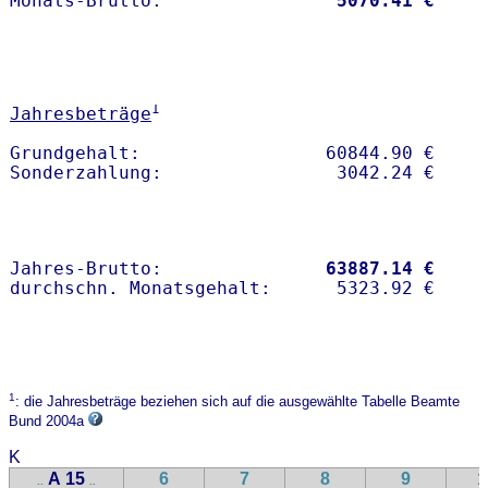
Monats-Brutto:               
 5070.41 €
1
Jahresbeträge
Grundgehalt:                 60844.90 € 

Jahres-Brutto:               
63887.14 €
1
: die Jahresbeträge beziehen sich auf die ausgewählte Tabelle Beamte
Bund 2004a
K
A 15
6
7
8
9
1
..
..