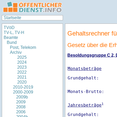
Startseite
TVöD
Gehaltsrechner fü
TV-L, TV-H
Beamte
Bund
Gesetz über die Er
Post, Telekom
Archiv
Besoldungsgruppe C 2, Di
2025
2024
2023
Monatsbeträge
2022
2021
2020
2010-2019
Monats-Brutto:    
2000-2009
2009b
2009
1
Jahresbeträge
2008
2006
Grundgehalt:       
2004b