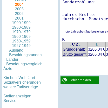
2004
2003
2002
Jahres-Brutto:    
2001
1990-1999
1980-1989
1
: die Jahresbeträge beziehen 
1970-1979
1960-1969
K
1950-1959
C 2
1
..
..
1927-1949
Grundgehalt:
3205.34 €
3
Ausland
Brutto gesamt:
3205.34 €
3
Besoldungsrunden
Länder
Besoldungsvergleich
Ärzte
Kirchen, Wohlfahrt
Sozialversicherungen
weitere Tarifverträge
Stellenanzeigen
Service