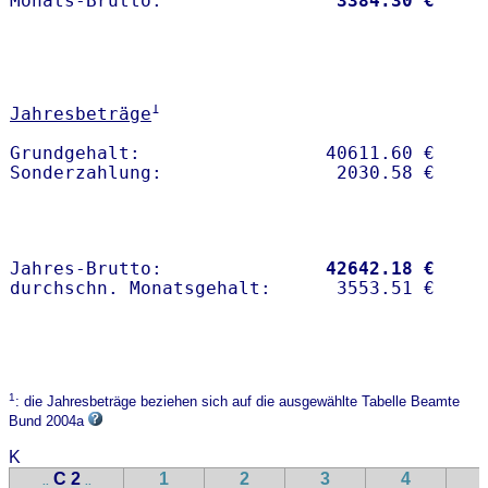
Monats-Brutto:               
 3384.30 €
1
Jahresbeträge
Grundgehalt:                 40611.60 € 

Jahres-Brutto:               
42642.18 €
1
: die Jahresbeträge beziehen sich auf die ausgewählte Tabelle Beamte
Bund 2004a
K
C 2
1
2
3
4
..
..