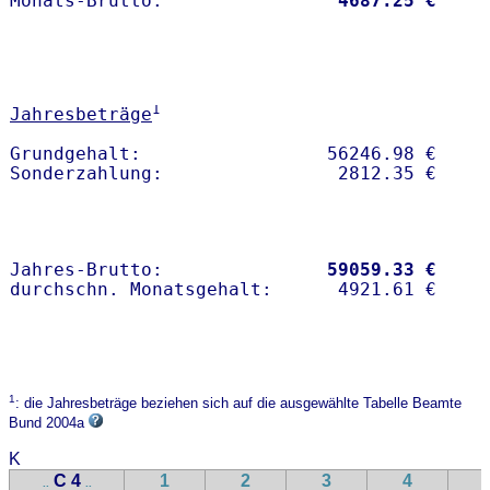
Monats-Brutto:               
 4687.25 €
1
Jahresbeträge
Grundgehalt:                 56246.98 € 

Jahres-Brutto:               
59059.33 €
1
: die Jahresbeträge beziehen sich auf die ausgewählte Tabelle Beamte
Bund 2004a
K
C 4
1
2
3
4
..
..