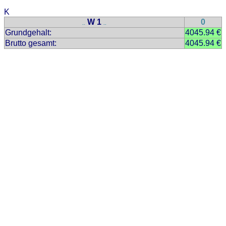
K
W 1
0
..
..
Grundgehalt:
4045.94 €
Brutto gesamt:
4045.94 €