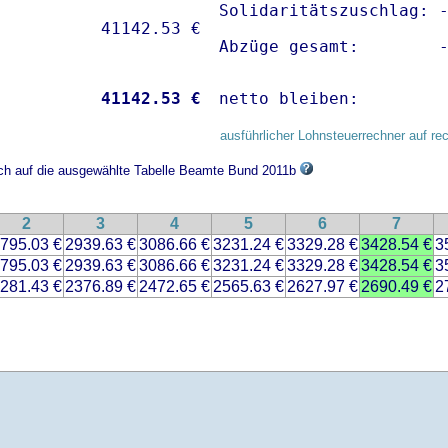
Solidaritätszuschlag: -
Abzüge gesamt:        
           
41142.53 €
netto bleiben:        
ausführlicher Lohnsteuerrechner auf re
ich auf die ausgewählte Tabelle Beamte Bund 2011b
2
3
4
5
6
7
795.03 €
2939.63 €
3086.66 €
3231.24 €
3329.28 €
3428.54 €
3
795.03 €
2939.63 €
3086.66 €
3231.24 €
3329.28 €
3428.54 €
3
281.43 €
2376.89 €
2472.65 €
2565.63 €
2627.97 €
2690.49 €
2