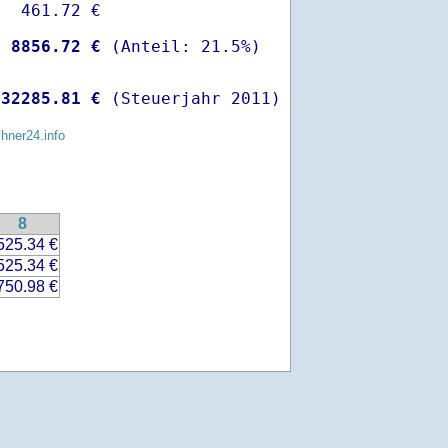
  461.72 €

-
 8856.72 €
 
32285.81 €
 (Steuerjahr 2011)
chner24.info
8
525.34 €
525.34 €
750.98 €