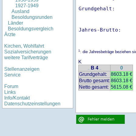
1927-1949
Ausland
Besoldungsrunden
Länder
Besoldungsvergleich
Jahres-Brutto:    
Ärzte
Kirchen, Wohlfahrt
1
Sozialversicherungen
: die Jahresbeträge beziehen s
weitere Tarifverträge
K
B 4
0
Stellenanzeigen
..
..
Grundgehalt:
8603.18 €
Service
Brutto gesamt:
8603.18 €
Forum
Netto gesamt:
5615.08 €
Links
Info/Kontakt
Datenschutzeinstellungen