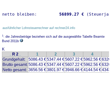
netto bleiben:         
56899.27 €
 (Steuerja
ausführlicher Lohnsteuerrechner auf rechner24.info
1
: die Jahresbeträge beziehen sich auf die ausgewählte Tabelle Beamte
Bund 2011b
K
R 2
1
2
3
4
..
..
Grundgehalt:
5086.43 €
5347.44 €
5607.22 €
5962.56 €
6320
Brutto gesamt:
5086.43 €
5347.44 €
5607.22 €
5962.56 €
6320
Netto gesamt:
3656.56 €
3801.97 €
3946.66 €
4144.54 €
4343