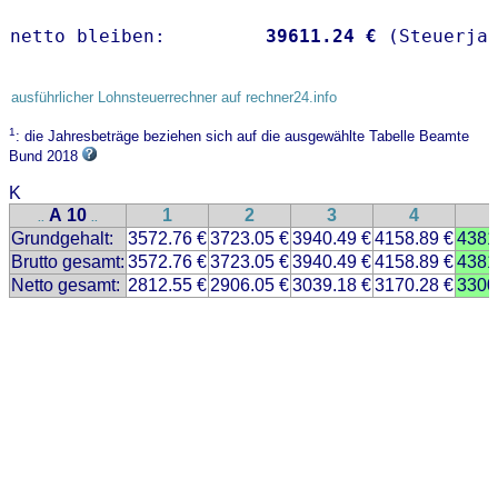
netto bleiben:         
39611.24 €
 (Steuerja
ausführlicher Lohnsteuerrechner auf rechner24.info
1
: die Jahresbeträge beziehen sich auf die ausgewählte Tabelle Beamte
Bund 2018
K
A 10
1
2
3
4
..
..
Grundgehalt:
3572.76 €
3723.05 €
3940.49 €
4158.89 €
4381
Brutto gesamt:
3572.76 €
3723.05 €
3940.49 €
4158.89 €
4381
Netto gesamt:
2812.55 €
2906.05 €
3039.18 €
3170.28 €
3300