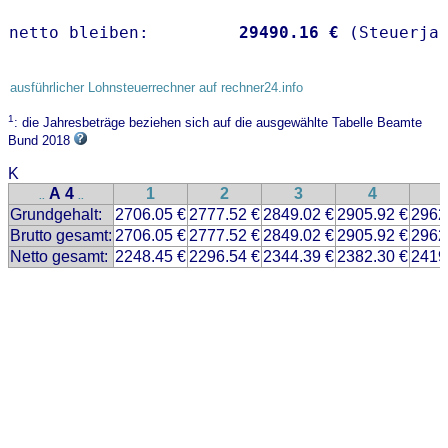
netto bleiben:         
29490.16 €
 (Steuerja
ausführlicher Lohnsteuerrechner auf rechner24.info
1
: die Jahresbeträge beziehen sich auf die ausgewählte Tabelle Beamte
Bund 2018
K
A 4
1
2
3
4
..
..
Grundgehalt:
2706.05 €
2777.52 €
2849.02 €
2905.92 €
2962
Brutto gesamt:
2706.05 €
2777.52 €
2849.02 €
2905.92 €
2962
Netto gesamt:
2248.45 €
2296.54 €
2344.39 €
2382.30 €
2419