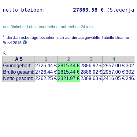
netto bleiben:         
27863.58 €
 (Steuerja
ausführlicher Lohnsteuerrechner auf rechner24.info
1
: die Jahresbeträge beziehen sich auf die ausgewählte Tabelle Beamte
Bund 2018
K
A 5
1
2
3
4
..
..
Grundgehalt:
2726.44 €
2815.44 €
2886.92 €
2957.00 €
3027
Brutto gesamt:
2726.44 €
2815.44 €
2886.92 €
2957.00 €
3027
Netto gesamt:
2262.25 €
2321.97 €
2369.63 €
2416.05 €
2462