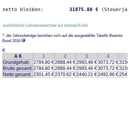
netto bleiben:         
31875.88 €
 (Steuerja
ausführlicher Lohnsteuerrechner auf rechner24.info
1
: die Jahresbeträge beziehen sich auf die ausgewählte Tabelle Beamte
Bund 2018
K
A 6
1
2
3
4
..
..
Grundgehalt:
2784.80 €
2888.44 €
2993.46 €
3073.72 €
3156
Brutto gesamt:
2784.80 €
2888.44 €
2993.46 €
3073.72 €
3156
Netto gesamt:
2301.45 €
2370.62 €
2440.21 €
2492.86 €
2547