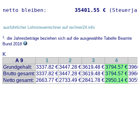
netto bleiben:         
35401.55 €
 (Steuerja
ausführlicher Lohnsteuerrechner auf rechner24.info
1
: die Jahresbeträge beziehen sich auf die ausgewählte Tabelle Beamte
Bund 2018
K
A 9
1
2
3
4
..
..
Grundgehalt:
3337.82 €
3447.28 €
3619.48 €
3794.57 €
3966
Brutto gesamt:
3337.82 €
3447.28 €
3619.48 €
3794.57 €
3966
Netto gesamt:
2663.77 €
2733.49 €
2841.78 €
2950.14 €
3055