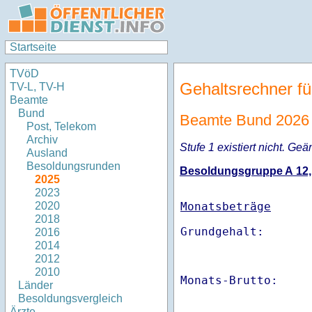
Startseite
TVöD
Gehaltsrechner fü
TV-L, TV-H
Beamte
Bund
Beamte Bund 202
Post, Telekom
Archiv
Stufe 1 existiert nicht. Geä
Ausland
Besoldungsrunden
Besoldungsgruppe A 12, S
2025
2023
Monatsbeträge
2020
2018
2016
2014
2012
2010
Monats-Brutto:    
Länder
Besoldungsvergleich
Ärzte