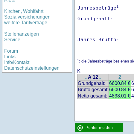
1
Jahresbeträge
Kirchen, Wohlfahrt
Sozialversicherungen
weitere Tarifverträge
Stellenanzeigen
Jahres-Brutto:    
Service
Forum
Links
1
: die Jahresbeträge beziehen
Info/Kontakt
Datenschutzeinstellungen
K
A 12
2
..
..
Grundgehalt:
6600.84 €
6
Brutto gesamt:
6600.84 €
6
Netto gesamt:
4838.01 €
4