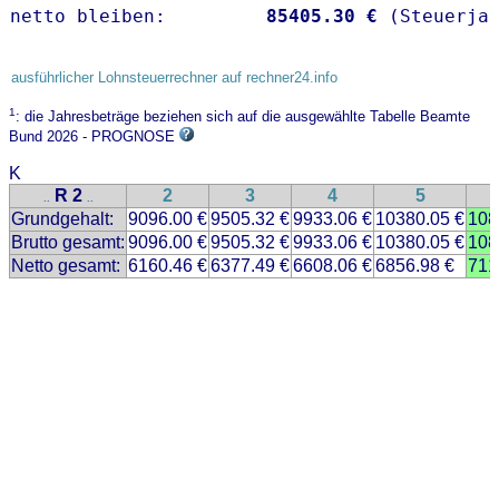
netto bleiben:         
85405.30 €
 (Steuerja
ausführlicher Lohnsteuerrechner auf rechner24.info
1
: die Jahresbeträge beziehen sich auf die ausgewählte Tabelle Beamte
Bund 2026 - PROGNOSE
K
R 2
2
3
4
5
..
..
Grundgehalt:
9096.00 €
9505.32 €
9933.06 €
10380.05 €
108
Brutto gesamt:
9096.00 €
9505.32 €
9933.06 €
10380.05 €
108
Netto gesamt:
6160.46 €
6377.49 €
6608.06 €
6856.98 €
711