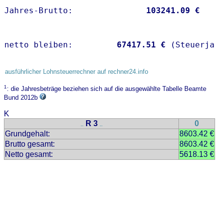
Jahres-Brutto:               
103241.09 €
netto bleiben:         
67417.51 €
 (Steuerja
ausführlicher Lohnsteuerrechner auf rechner24.info
1
: die Jahresbeträge beziehen sich auf die ausgewählte Tabelle Beamte
Bund 2012b
K
R 3
0
..
..
Grundgehalt:
8603.42 €
Brutto gesamt:
8603.42 €
Netto gesamt:
5618.13 €