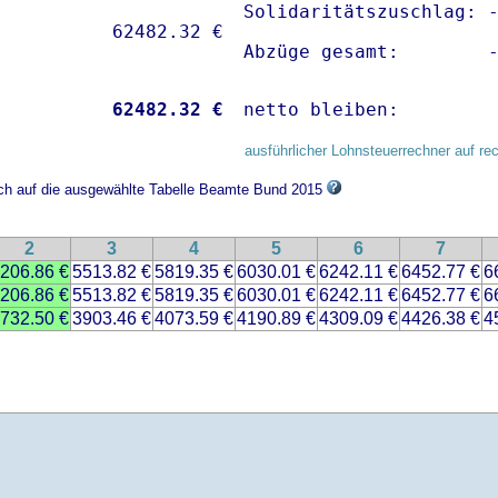
Solidaritätszuschlag: -
Abzüge gesamt:        
           
62482.32 €
netto bleiben:        
ausführlicher Lohnsteuerrechner auf re
ich auf die ausgewählte Tabelle Beamte Bund 2015
2
3
4
5
6
7
206.86 €
5513.82 €
5819.35 €
6030.01 €
6242.11 €
6452.77 €
6
206.86 €
5513.82 €
5819.35 €
6030.01 €
6242.11 €
6452.77 €
6
732.50 €
3903.46 €
4073.59 €
4190.89 €
4309.09 €
4426.38 €
4