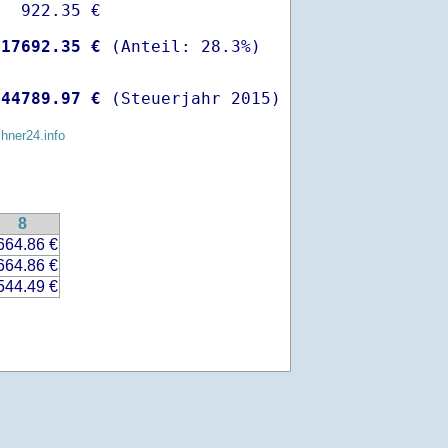
  922.35 €

-
17692.35 €
 
44789.97 €
 (Steuerjahr 2015)
chner24.info
8
664.86 €
664.86 €
544.49 €