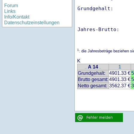
Forum
Links
Info/Kontakt
Datenschutzeinstellungen
Jahres-Brutto:    
1
: die Jahresbeträge beziehen s
K
A 14
1
..
..
Grundgehalt:
4901.33 €
5
Brutto gesamt:
4901.33 €
5
Netto gesamt:
3562.37 €
3