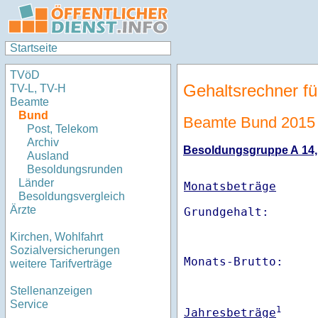
Startseite
TVöD
Gehaltsrechner fü
TV-L, TV-H
Beamte
Bund
Beamte Bund 2015
Post, Telekom
Archiv
Besoldungsgruppe A 14, S
Ausland
Besoldungsrunden
Länder
Monatsbeträge
Besoldungsvergleich
Ärzte
Kirchen, Wohlfahrt
Sozialversicherungen
Monats-Brutto:    
weitere Tarifverträge
Stellenanzeigen
Service
1
Jahresbeträge