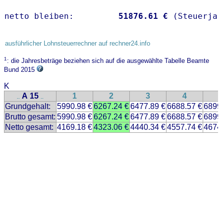
netto bleiben:         
51876.61 €
 (Steuerja
ausführlicher Lohnsteuerrechner auf rechner24.info
1
: die Jahresbeträge beziehen sich auf die ausgewählte Tabelle Beamte
Bund 2015
K
A 15
1
2
3
4
..
..
Grundgehalt:
5990.98 €
6267.24 €
6477.89 €
6688.57 €
6899
Brutto gesamt:
5990.98 €
6267.24 €
6477.89 €
6688.57 €
6899
Netto gesamt:
4169.18 €
4323.06 €
4440.34 €
4557.74 €
4674