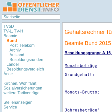
Startseite
TVöD
Gehaltsrechner fü
TV-L, TV-H
Beamte
Bund
Beamte Bund 2015
Post, Telekom
Archiv
Besoldungsgruppe A 16, S
Ausland
Besoldungsrunden
Länder
Monatsbeträge
Besoldungsvergleich
Ärzte
Kirchen, Wohlfahrt
Sozialversicherungen
Monats-Brutto:    
weitere Tarifverträge
Stellenanzeigen
Service
1
Jahresbeträge