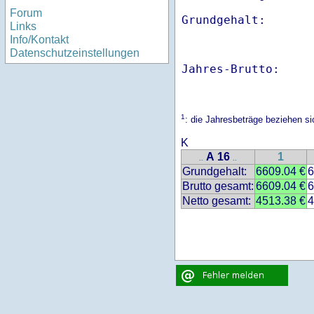
Forum
Links
Info/Kontakt
Datenschutzeinstellungen
Jahres-Brutto:    
1
: die Jahresbeträge beziehen s
K
A 16
1
..
..
Grundgehalt:
6609.04 €
6
Brutto gesamt:
6609.04 €
6
Netto gesamt:
4513.38 €
4