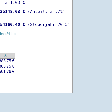
 1311.03 €

-
25148.03 €
 
54160.40 €
 (Steuerjahr 2015)
chner24.info
8
383.75 €
383.75 €
501.76 €