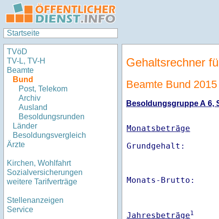
Startseite
TVöD
Gehaltsrechner fü
TV-L, TV-H
Beamte
Bund
Beamte Bund 2015
Post, Telekom
Archiv
Besoldungsgruppe A 6, St
Ausland
Besoldungsrunden
Länder
Monatsbeträge
Besoldungsvergleich
Ärzte
Kirchen, Wohlfahrt
Sozialversicherungen
Monats-Brutto:    
weitere Tarifverträge
Stellenanzeigen
Service
1
Jahresbeträge