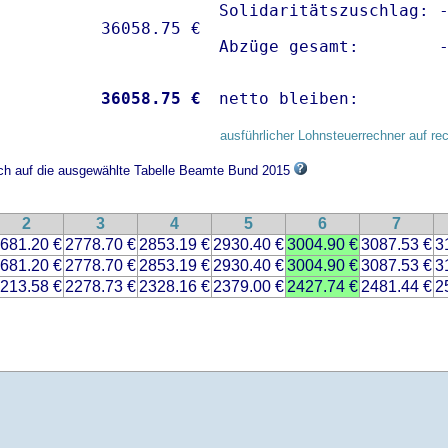
Solidaritätszuschlag: -
Abzüge gesamt:        
           
36058.75 €
netto bleiben:        
ausführlicher Lohnsteuerrechner auf re
ich auf die ausgewählte Tabelle Beamte Bund 2015
2
3
4
5
6
7
681.20 €
2778.70 €
2853.19 €
2930.40 €
3004.90 €
3087.53 €
3
681.20 €
2778.70 €
2853.19 €
2930.40 €
3004.90 €
3087.53 €
3
213.58 €
2278.73 €
2328.16 €
2379.00 €
2427.74 €
2481.44 €
2