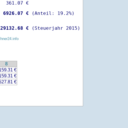
  361.07 €

-
 6926.07 €
 
29132.68 €
 (Steuerjahr 2015)
chner24.info
8
159.31 €
159.31 €
527.81 €