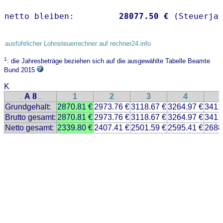
netto bleiben:         
28077.50 €
 (Steuerja
ausführlicher Lohnsteuerrechner auf rechner24.info
1
: die Jahresbeträge beziehen sich auf die ausgewählte Tabelle Beamte
Bund 2015
K
A 8
1
2
3
4
..
..
Grundgehalt:
2870.81 €
2973.76 €
3118.67 €
3264.97 €
3411
Brutto gesamt:
2870.81 €
2973.76 €
3118.67 €
3264.97 €
3411
Netto gesamt:
2339.80 €
2407.41 €
2501.59 €
2595.41 €
2688