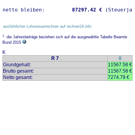
netto bleiben:         
87297.42 €
 (Steuerja
ausführlicher Lohnsteuerrechner auf rechner24.info
1
: die Jahresbeträge beziehen sich auf die ausgewählte Tabelle Beamte
Bund 2015
K
R 7
0
..
..
Grundgehalt:
11567.58 €
Brutto gesamt:
11567.58 €
Netto gesamt:
7274.79 €