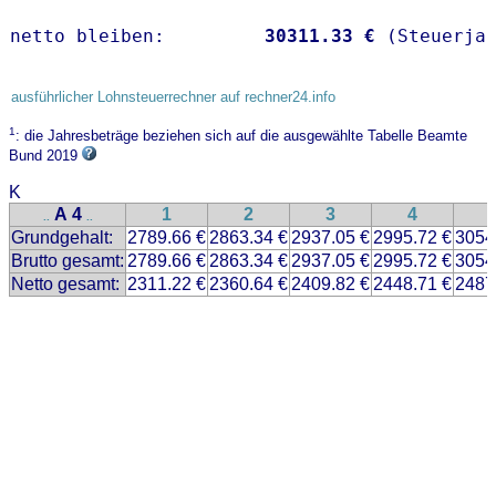
netto bleiben:         
30311.33 €
 (Steuerja
ausführlicher Lohnsteuerrechner auf rechner24.info
1
: die Jahresbeträge beziehen sich auf die ausgewählte Tabelle Beamte
Bund 2019
K
A 4
1
2
3
4
..
..
Grundgehalt:
2789.66 €
2863.34 €
2937.05 €
2995.72 €
3054
Brutto gesamt:
2789.66 €
2863.34 €
2937.05 €
2995.72 €
3054
Netto gesamt:
2311.22 €
2360.64 €
2409.82 €
2448.71 €
2487