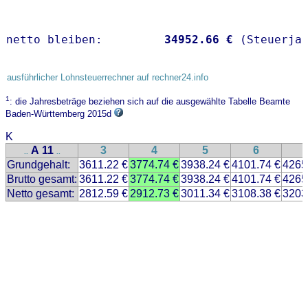
netto bleiben:         
34952.66 €
 (Steuerja
ausführlicher Lohnsteuerrechner auf rechner24.info
1
: die Jahresbeträge beziehen sich auf die ausgewählte Tabelle Beamte
Baden-Württemberg 2015d
K
A 11
3
4
5
6
..
..
Grundgehalt:
3611.22 €
3774.74 €
3938.24 €
4101.74 €
4265
Brutto gesamt:
3611.22 €
3774.74 €
3938.24 €
4101.74 €
4265
Netto gesamt:
2812.59 €
2912.73 €
3011.34 €
3108.38 €
3203